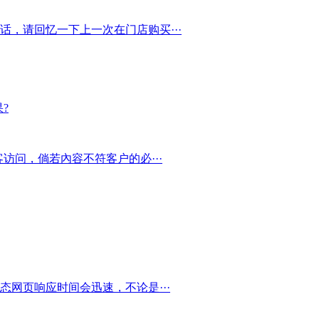
，请回忆一下上一次在门店购买···
?
访问，倘若內容不符客户的必···
态网页响应时间会迅速，不论是···